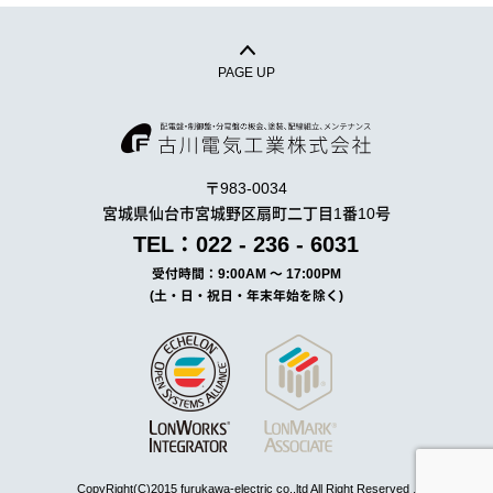
PAGE UP
古川電気
〒983-0034
宮城県仙台市宮城野区扇町二丁目1番10号
TEL：022 - 236 - 6031
受付時間：9:00AM ～ 17:00PM
(土・日・祝日・年末年始を除く)
CopyRight(C)2015 furukawa-electric co.,ltd All Right Reserved .